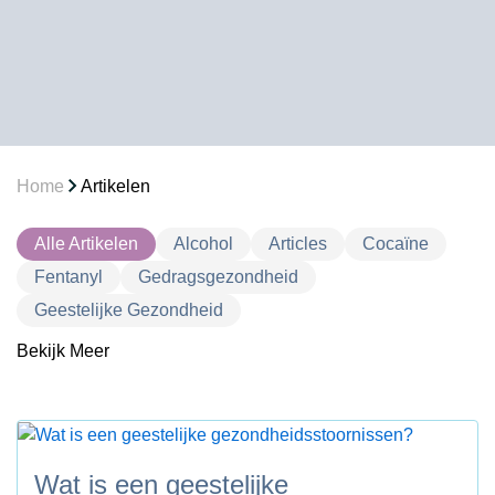
Home
Artikelen
Alle Artikelen
Alcohol
Articles
Cocaïne
Fentanyl
Gedragsgezondheid
Geestelijke Gezondheid
Bekijk Meer
Heroïne
Holistische Behandeling
Marihuana
Meth
Niet-gecategoriseerd
Opioïden
Overige
Revalidatieprogramma’s
Therapieën
Wat is een geestelijke
Voorgeschreven Medicijnen