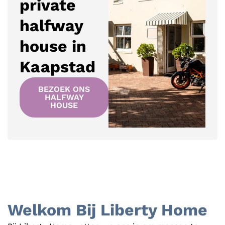
private
halfway
house in
Kaapstad
BEZOEK ONS
HALFWAY
HOUSE
Welkom Bij Liberty Home