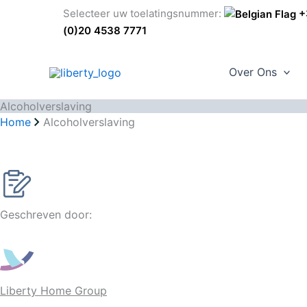
G
Selecteer uw toelatingsnummer:
+3
a
(0)20 4538 7771
n
a
Over Ons
a
r
Alcoholverslaving
d
Home
Alcoholverslaving
e
i
n
h
o
Geschreven door:
u
d
Liberty Home Group