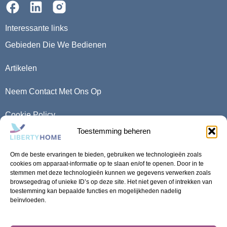
Interessante links
Gebieden Die We Bedienen
Artikelen
Neem Contact Met Ons Op
Cookie Policy
Toestemming beheren
Privacy Policy
Om de beste ervaringen te bieden, gebruiken we technologieën zoals
5 Boulder Rd, Marina Da Gama, Cape Town, 7945
cookies om apparaat-informatie op te slaan en/of te openen. Door in te
stemmen met deze technologieën kunnen we gegevens verwerken zoals
browsegedrag of unieke ID’s op deze site. Het niet geven of intrekken van
toestemming kan bepaalde functies en mogelijkheden nadelig
beïnvloeden.