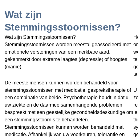
Wat zijn
Stemmingsstoornissen?
Wat zijn Stemmingsstoornissen?
He
Stemmingsstoornissen worden meestal geassocieerd met
o
emotionele verstoringen van een merkbare aard,
w
gekenmerkt door extreme laagtes (depressie) of hoogtes
t
(manie).
ge
ta
De meeste mensen kunnen worden behandeld voor
stemmingsstoornissen met medicatie, gesprekstherapie of
U 
een combinatie van beide. Psychotherapie houdt in dat u
zo
uw ziekte en de daarmee samenhangende problemen
r
bespreekt met een geestelijke gezondheidsdeskundige om
l
een stemmingsstoornis te behandelen.
t
Stemmingsstoornissen kunnen worden behandeld met
s
medicatie. Afhankelijk van uw voorkeuren, tolerantie en
g