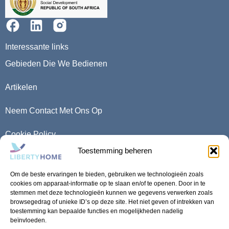
Interessante links
Gebieden Die We Bedienen
Artikelen
Neem Contact Met Ons Op
Cookie Policy
Toestemming beheren
Privacy Policy
Om de beste ervaringen te bieden, gebruiken we technologieën zoals
5 Boulder Rd, Marina Da Gama, Cape Town, 7945
cookies om apparaat-informatie op te slaan en/of te openen. Door in te
stemmen met deze technologieën kunnen we gegevens verwerken zoals
browsegedrag of unieke ID’s op deze site. Het niet geven of intrekken van
toestemming kan bepaalde functies en mogelijkheden nadelig
beïnvloeden.