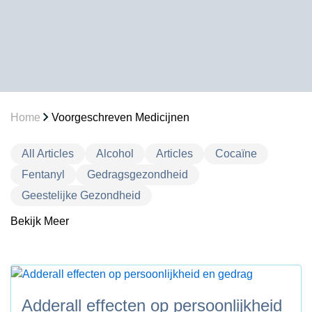
Home
Voorgeschreven Medicijnen
All Articles
Alcohol
Articles
Cocaïne
Fentanyl
Gedragsgezondheid
Geestelijke Gezondheid
Bekijk Meer
Heroïne
Holistische Behandeling
Marihuana
Meth
Niet-gecategoriseerd
Opioïden
Overige
Revalidatieprogramma’s
Therapieën
Adderall effecten op persoonlijkheid
Voorgeschreven Medicijnen