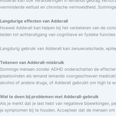
Adderall kan ook veranderingen in iemands gedrag veroor
verminderde eetlust en chronische vermoeidheid. Sommige p
Langdurige effecten van Adderall
Hoewel Adderall kan helpen bij het verbeteren van de conc
leiden tot achteruitgang van cognitieve en fysieke functie
Langdurig gebruik van Adderall kan zenuwcelschade, epile
Tekenen van Adderall-misbruik
Sommige mensen zonder ADHD onderschatten de effecten van
plaatsvinden als iemand iemands voorgeschreven medicatie
alcohol of andere drugs, of Adderall gebruikt om high te w
Wat te doen bij problemen met Adderall-gebruik
Als je merkt dat je last hebt van negatieve bijwerkingen, p
je symptomen bij te houden. Accepteer dat de mensen om j