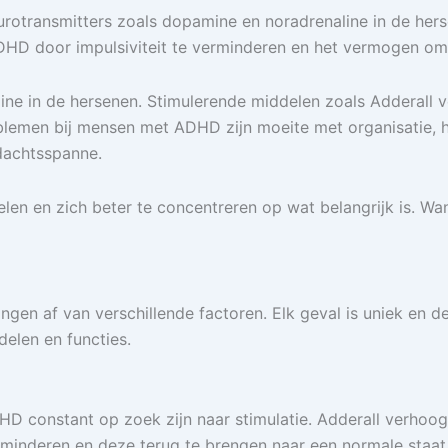
urotransmitters zoals dopamine en noradrenaline in de herse
DHD door impulsiviteit te verminderen en het vermogen om 
ne in de hersenen. Stimulerende middelen zoals Adderal
en bij mensen met ADHD zijn moeite met organisatie, het 
dachtsspanne.
 en zich beter te concentreren op wat belangrijk is. Wanne
gen af van verschillende factoren. Elk geval is uniek en d
elen en functies.
 constant op zoek zijn naar stimulatie. Adderall verhoogt
rminderen en deze terug te brengen naar een normale staat