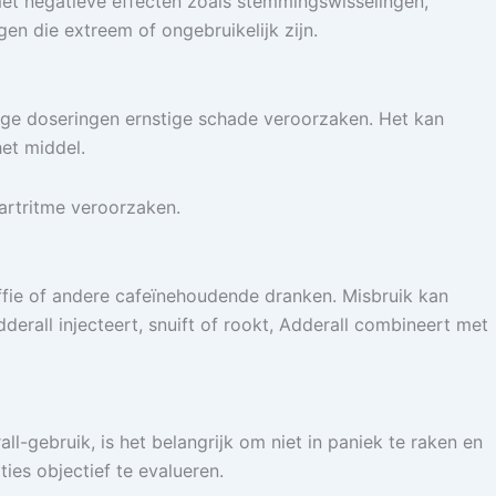
t negatieve effecten zoals stemmingswisselingen,
n die extreem of ongebruikelijk zijn.
hoge doseringen ernstige schade veroorzaken. Het kan
et middel.
artritme veroorzaken.
fie of andere cafeïnehoudende dranken. Misbruik kan
rall injecteert, snuift of rookt, Adderall combineert met
l-gebruik, is het belangrijk om niet in paniek te raken en
es objectief te evalueren.