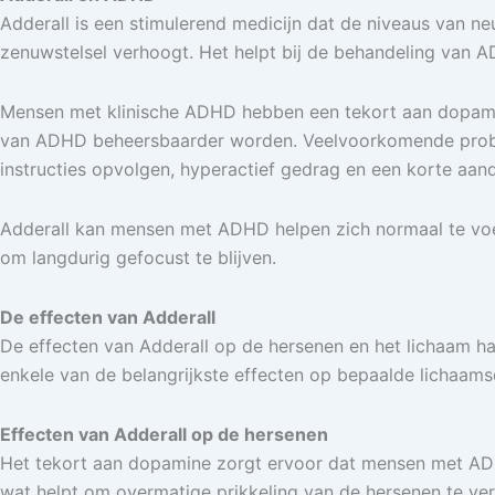
Adderall is een stimulerend medicijn dat de niveaus van ne
zenuwstelsel verhoogt. Het helpt bij de behandeling van A
Mensen met klinische ADHD hebben een tekort aan dopami
van ADHD beheersbaarder worden. Veelvoorkomende problem
instructies opvolgen, hyperactief gedrag en een korte aan
Adderall kan mensen met ADHD helpen zich normaal te voelen
om langdurig gefocust te blijven.
De effecten van Adderall
De effecten van Adderall op de hersenen en het lichaam han
enkele van de belangrijkste effecten op bepaalde lichaamsd
Effecten van Adderall op de hersenen
Het tekort aan dopamine zorgt ervoor dat mensen met ADHD
wat helpt om overmatige prikkeling van de hersenen te ve