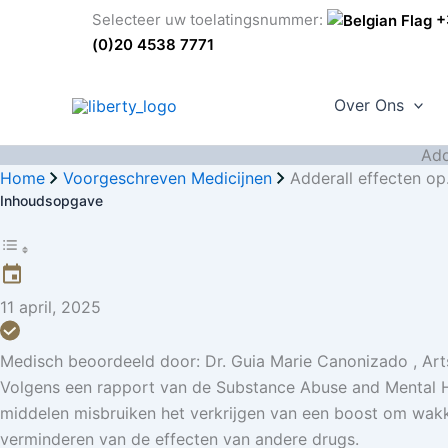
G
Selecteer uw toelatingsnummer:
+3
a
(0)20 4538 7771
n
a
Over Ons
a
r
Add
d
Home
Voorgeschreven Medicijnen
Adderall effecten op.
e
Inhoudsopgave
i
n
h
o
11 april, 2025
u
d
Medisch beoordeeld door:
Dr. Guia Marie Canonizado
,
Art
Volgens een rapport van de Substance Abuse and Mental 
middelen misbruiken het verkrijgen van een boost om wakker
verminderen van de effecten van andere drugs.