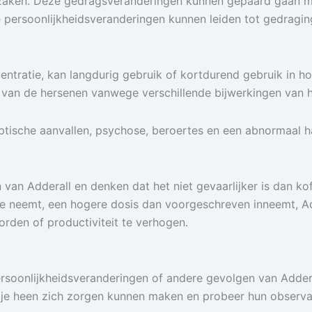
zaken. Deze gedragsveranderingen kunnen gepaard gaan me
ersoonlijkheidsveranderingen kunnen leiden tot gedraginge
entratie, kan langdurig gebruik of kortdurend gebruik in 
s van de hersenen vanwege verschillende bijwerkingen van h
ptische aanvallen, psychose, beroertes en een abnormaal h
 Adderall en denken dat het niet gevaarlijker is dan kof
 neemt, een hogere dosis dan voorgeschreven inneemt, Adde
orden of productiviteit te verhogen.
ersoonlijkheidsveranderingen of andere gevolgen van Adderal
e heen zich zorgen kunnen maken en probeer hun observati