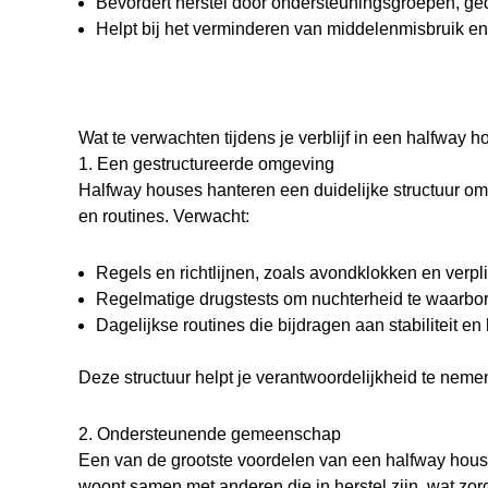
Bevordert herstel door ondersteuningsgroepen, ge
Helpt bij het verminderen van middelenmisbruik e
Wat te verwachten tijdens je verblijf in een halfway 
1. Een gestructureerde omgeving
Halfway houses hanteren een duidelijke structuur o
en routines. Verwacht:
Regels en richtlijnen, zoals avondklokken en verpl
Regelmatige drugstests om nuchterheid te waarbo
Dagelijkse routines die bijdragen aan stabiliteit en 
Deze structuur helpt je verantwoordelijkheid te nemen 
2. Ondersteunende gemeenschap
Een van de grootste voordelen van een halfway hou
woont samen met anderen die in herstel zijn, wat zorg