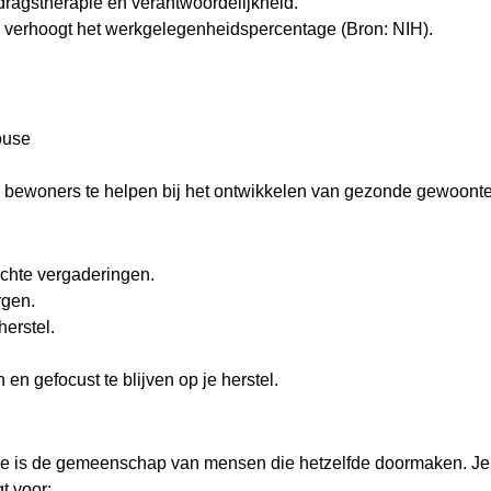
dragstherapie en verantwoordelijkheid.
n verhoogt het werkgelegenheidspercentage (Bron: NIH).
house
m bewoners te helpen bij het ontwikkelen van gezonde gewoont
ichte vergaderingen.
rgen.
herstel.
en gefocust te blijven op je herstel.
se is de gemeenschap van mensen die hetzelfde doormaken. Je
t voor: