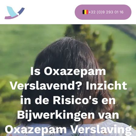
G
a
+32 (0)9 293 01 16
n
a
a
r
d
e
i
Is Oxazepam
n
h
Verslavend? Inzicht
o
u
in de Risico's en
d
Bijwerkingen van
Oxazepam Verslaving