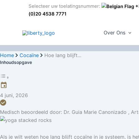
G
Selecteer uw toelatingsnummer:
+3
a
(0)20 4538 7771
n
a
Over Ons
a
r
d
Home
Cocaïne
Hoe lang blijft...
e
Inhoudsopgave
i
n
h
o
4 juni, 2026
u
d
Medisch beoordeeld door:
Dr. Guia Marie Canonizado
,
Art
Als je wilt weten hoe lang blijft cocaïne in je systeem, is