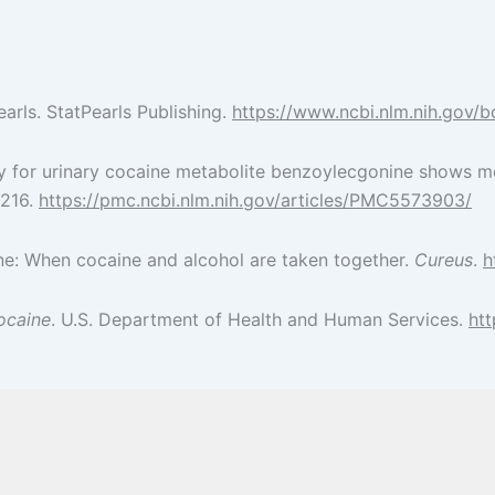
Pearls. StatPearls Publishing.
https://www.ncbi.nlm.nih.gov
ssay for urinary cocaine metabolite benzoylecgonine shows mo
1216.
https://pmc.ncbi.nlm.nih.gov/articles/PMC5573903/
ylene: When cocaine and alcohol are taken together.
Cureus
.
h
ocaine
. U.S. Department of Health and Human Services.
htt