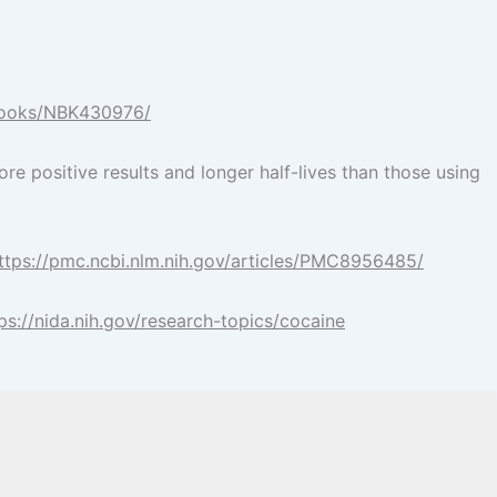
/books/NBK430976/
re positive results and longer half-lives than those using
ttps://pmc.ncbi.nlm.nih.gov/articles/PMC8956485/
ps://nida.nih.gov/research-topics/cocaine